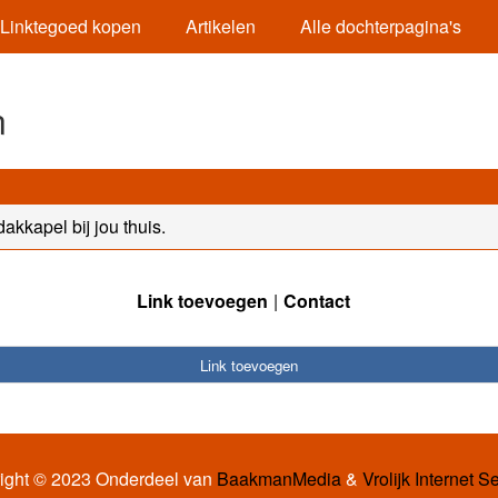
Linktegoed kopen
Artikelen
Alle dochterpagina's
n
kkapel bij jou thuis.
Link toevoegen
Contact
Link toevoegen
ight © 2023 Onderdeel van
BaakmanMedia
&
Vrolijk Internet S